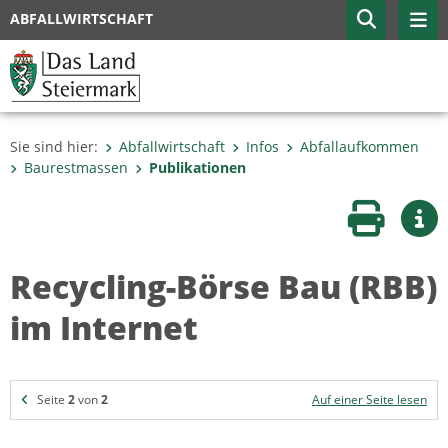
ABFALLWIRTSCHAFT
Sie sind hier:
Abfallwirtschaft
Infos
Abfallaufkommen
Baurestmassen
Publikationen
Seite druc
Wei
Recycling-Börse Bau (RBB)
im Internet
Seite
2
von
2
Auf einer Seite lesen