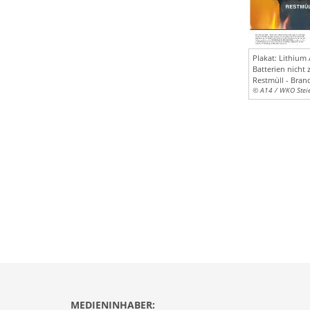
Plakat: Lithium
Batterien nicht
Restmüll - Bran
© A14 / WKO Stei
MEDIENINHABER: