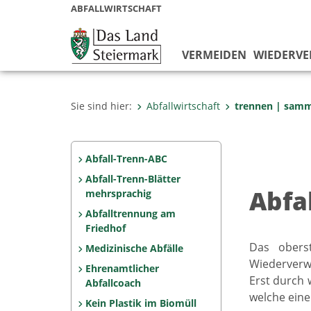
ABFALLWIRTSCHAFT
VERMEIDEN
WIEDERV
Sie sind hier:
Abfallwirtschaft
trennen | sam
Abfall-Trenn-ABC
Abfall-Trenn-Blätter
Abfa
mehrsprachig
Abfalltrennung am
Friedhof
Das oberst
Medizinische Abfälle
Wiederverw
Ehrenamtlicher
Erst durch 
Abfallcoach
welche ein
Kein Plastik im Biomüll