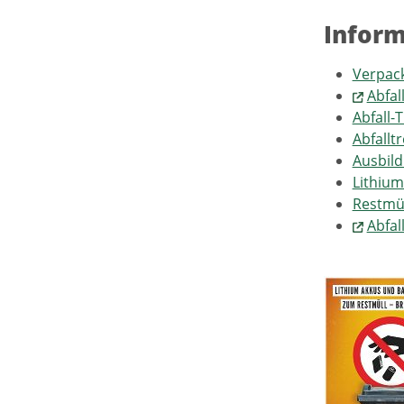
Inform
Verpac
Abfal
Abfall-
Abfallt
Ausbild
Lithium
Restmül
Abfal