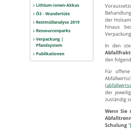
Lithium-Ionen-Akkus
Voraussetz
Behandlungs
Ö3 - Wundertüte
der Holsamm
Restmüllanalyse 2019
hinaus bes
Ressourcenparks
Verpackung
Verpackung |
Pfandsystem
In den ste
Abfallfrak
Publikationen
den folgend
Für offene
Abfallwirts
(
abfallwirts
der jeweili
zuständig s
Wenn Sie s
Abfalltren
Schulung
"