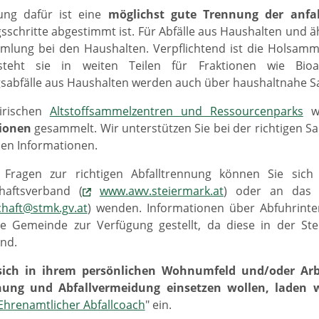
ung dafür ist eine
möglichst gute Trennung der anfal
schritte abgestimmt ist. Für Abfälle aus Haushalten und äh
lung bei den Haushalten. Verpflichtend ist die Holsamml
teht sie in weiten Teilen für Fraktionen wie Bioab
sabfälle aus Haushalten werden auch über haushaltnahe 
irischen
Altstoffsammelzentren und Ressourcenparks
we
tionen
gesammelt. Wir unterstützen Sie bei der richtigen S
en Informationen.
 Fragen zur richtigen Abfalltrennung können Sie sich
chaftsverband (
www.awv.steiermark.at
) oder an das R
chaft@stmk.gv.at
) wenden. Informationen über Abfuhrint
ge Gemeinde zur Verfügung gestellt, da diese in der Ste
ind.
ich in ihrem persönlichen Wohnumfeld und/oder Arbe
nung und Abfallvermeidung einsetzen wollen, laden 
Ehrenamtlicher Abfallcoach
" ein.