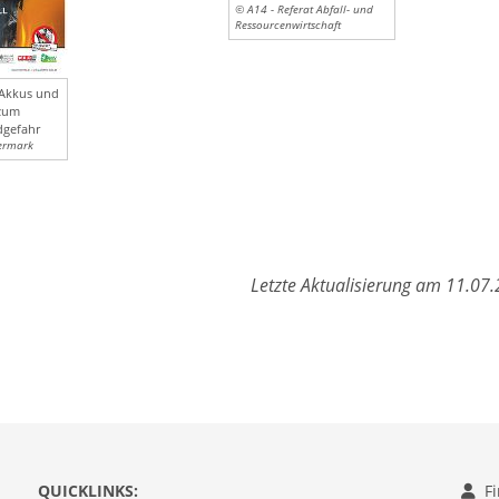
© A14 - Referat Abfall- und
Ressourcenwirtschaft
 Akkus und
 zum
dgefahr
ermark
Letzte Aktualisierung am 11.07
QUICKLINKS:
F