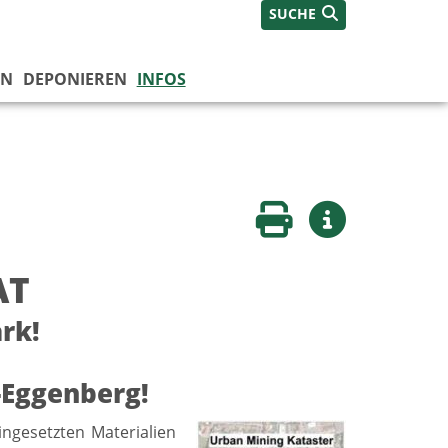
SUCHE
EN
DEPONIEREN
INFOS
Seite drucken
Weitere Infos
AT
rk!
-Eggenberg!
eingesetzten Materialien