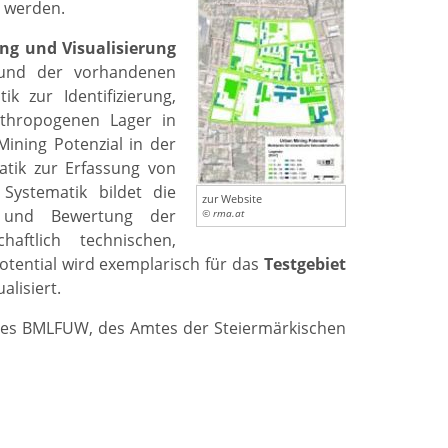
l werden.
ung und Visualisierung
 und der vorhandenen
k zur Identifizierung,
nthropogenen Lager in
ining Potenzial in der
tik zur Erfassung von
Systematik bildet die
zur Website
ng und Bewertung der
© rma.at
aftlich technischen,
otential wird exemplarisch für das
Testgebiet
lisiert.
 des BMLFUW, des Amtes der Steiermärkischen