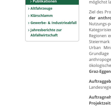
Publikationen
möglichst l
Altfahrzeuge
Ziel des Pr
Klärschlamm
der anthr
Gewerbe- & Industrieabfall
Nutzungs-p
Kategorisi
Jahresberichte zur
Abfallwirtschaft
Regionen en
Steiermark
Urban Mini
Grundlage 
anthropog
ökologische
Graz-Eggen
Auftraggeb
Landesregie
Auftragne
Projektzei