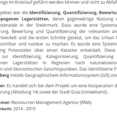
ange im Kreislauf geführt werden können und nicht zu Abfal
ojektes war die
Identifizierung, Quantifizierung, Bewert
opogenen Lagerstätten
, deren gegenwärtige Nutzung
otenziale in der Steiermark. Dazu wurde eine Systemati
erung, Bewertung und Quantifizierung der relevanten a
twickelt und die ersten Schritte gesetzt, um das Urban M
 sichtbar und nutzbar zu machen. Es wurde eine Systema
ng Potenzialen über einen Kataster entwickelt. Diese 
zur Identifizierung, Kategorisierung, Quantifizieru
enen Lagerstätten in Regionen nach naturwissensch
n und ökonomischen Gesichtspunkten. Das identifizierte P
berg
mittels Geographischem Informationssystem (GIS) visua
er:
Es handelt sich bei dem Projekt um eine Kooperation
rung (Abteilung 14) sowie der Stadt Graz (Umweltamt).
hmer:
Ressourcen Management Agentur (RMA)
traum:
2014 - 2015