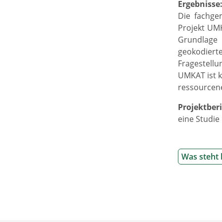
Ergebnisse
Die fachge
Projekt UMK
Grundlage 
geokodiert
Fragestellu
UMKAT ist k
ressourcene
Projektber
eine Studi
Was steht 