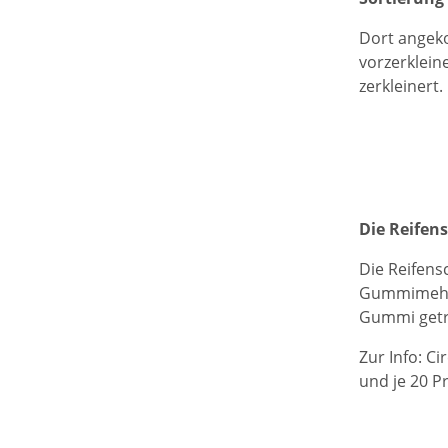
Dort angeko
vorzerklein
zerkleinert.
Die Reifen
Die Reifens
Gummimehl z
Gummi getr
Zur Info: C
und je 20 P