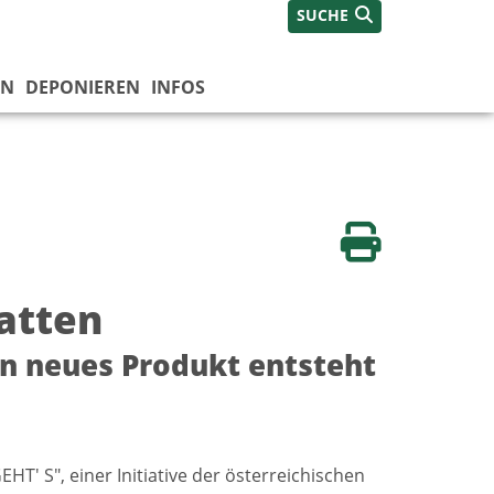
SUCHE
EN
DEPONIEREN
INFOS
Seite drucken
atten
ein neues Produkt entsteht
T' S", einer Initiative der österreichischen