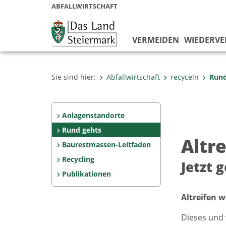
ABFALLWIRTSCHAFT
VERMEIDEN
WIEDERV
Sie sind hier:
Abfallwirtschaft
recyceln
Rund
Anlagenstandorte
Rund gehts
Altr
Baurestmassen-Leitfaden
Recycling
Jetzt 
Publikationen
Altreifen
Dieses und 