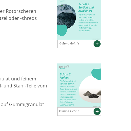
ier Rotorscheren
tzel oder -shreds
© Rund Geht´s
nulat und feinem
 und Stahl-Teile vom
en auf Gummigranulat
© Rund Geht´s