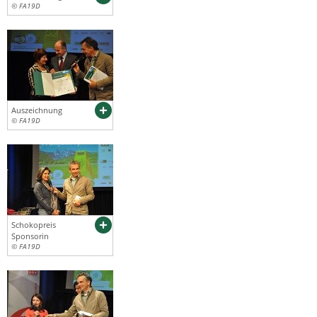
© FA19D
Auszeichnung
© FA19D
Schokopreis
Sponsorin
© FA19D