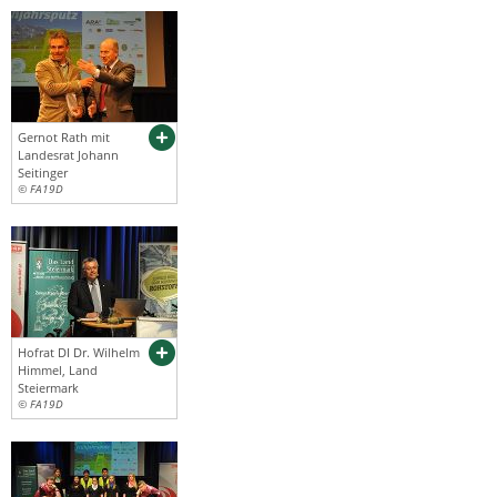
Gernot Rath mit
Landesrat Johann
Seitinger
© FA19D
Hofrat DI Dr. Wilhelm
Himmel, Land
Steiermark
© FA19D