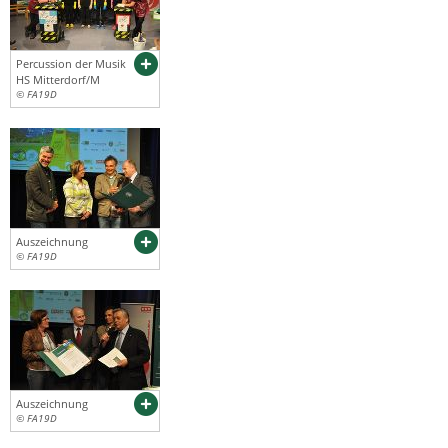
Percussion der Musik
HS Mitterdorf/M
© FA19D
Auszeichnung
© FA19D
Auszeichnung
© FA19D