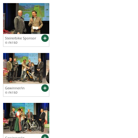
Steirerbike Sponsor
© FA19D
Gewinner/in
© FA19D
Gewinner/in