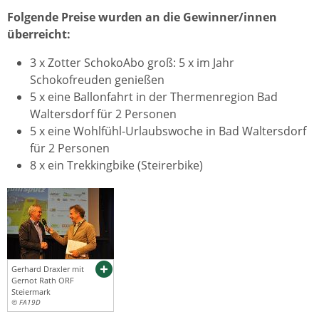
Folgende Preise wurden an die Gewinner/innen
überreicht:
3 x Zotter SchokoAbo groß: 5 x im Jahr
Schokofreuden genießen
5 x eine Ballonfahrt in der Thermenregion Bad
Waltersdorf für 2 Personen
5 x eine Wohlfühl-Urlaubswoche in Bad Waltersdorf
für 2 Personen
8 x ein Trekkingbike (Steirerbike)
Gerhard Draxler mit
Gernot Rath ORF
Steiermark
© FA19D