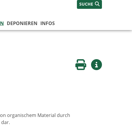
SUCHE
EN
DEPONIEREN
INFOS
Seite drucken
Weitere Infos
von organischem Material durch
 dar.