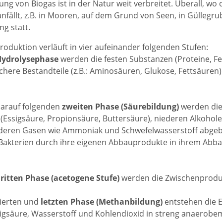
ung von Biogas ist in der Natur weit verbreitet. Überall, wo
anfällt, z.B. in Mooren, auf dem Grund von Seen, in Güllegr
ng statt.
roduktion verläuft in vier aufeinander folgenden Stufen:
ydrolysephase
werden die festen Substanzen (Proteine, Fe
achere Bestandteile (z.B.: Aminosäuren, Glukose, Fettsäuren) z
darauf folgenden
zweiten Phase (Säurebildung)
werden die 
(Essigsäure, Propionsäure, Buttersäure), niederen Alkohole
eren Gasen wie Ammoniak und Schwefelwasserstoff abgebau
 Bakterien durch ihre eigenen Abbauprodukte in ihrem Ab
ritten Phase (acetogene Stufe)
werden die Zwischenproduk
vierten und
letzten Phase (Methanbildung)
entstehen die 
igsäure, Wasserstoff und Kohlendioxid in streng anaerobem 