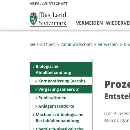
ABFALLWIRTSCHAFT
VERMEIDEN
WIEDERV
Sie sind hier:
Abfallwirtschaft
verwerten
Bi
Biologische
Abfallbehandlung
Proz
Kompostierung (aerob)
Vergärung (anaerob)
Entste
Publikationen
Anlagenstandorte
Der Prozess
Mechanisch-biologische
Mikroorgani
Restabfallbehandlung
Chemisch-physikalische