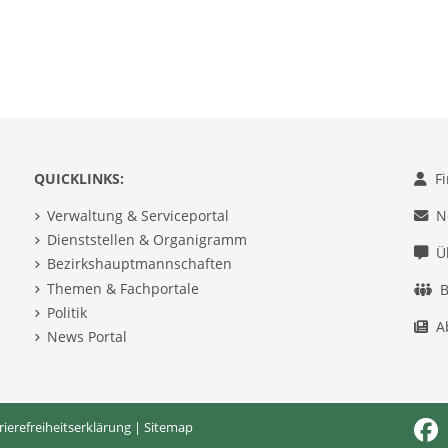
QUICKLINKS:
F
Verwaltung & Serviceportal
N
Dienststellen & Organigramm
Ü
Bezirkshauptmannschaften
Themen & Fachportale
B
Politik
A
News Portal
rierefreiheitserklärung
|
Sitemap
Fac