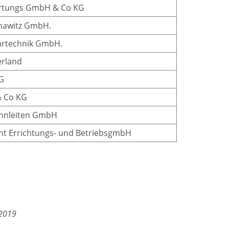
rtungs GmbH & Co KG
nawitz GmbH.
hrtechnik GmbH.
rland
G
& Co KG
hnleiten GmbH
ht Errichtungs- und BetriebsgmbH
.2019