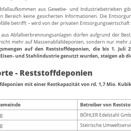
bfallaufkommen aus Gewebe- und Industriebetrieben gib
Bereich keine gesicherten Informationen. Die Entsorgung
fälle betrifft – wird von der privaten Entsorgungswirtscha
 aus Abfallverbrennungsanlagen dürfen aufgrund der Be
9 nicht mehr auf Massenabfalldeponien, sondern nur mehr 
smengen auf den Reststoffdeponien, die bis 1. Juli 20
r Eisen- und Stahlindustrie genutzt wurden, steigen ab d
rte - Reststoffdeponien
ffdeponien mit einer Restkapazität von rd. 1,7 Mio. Kub
gemeinde
Betreiber von Restst
g
BÖHLER Edelstahl Gmb
g
Steirische Umweltserv