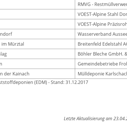
RMVG - Restmüllverwe
VOEST-Alpine Stahl Do
VOEST-Alpine Präzisro
ndorf
Wasserverband Aussee
 im Mürztal
Breitenfeld Edelstahl A
lag
Böhler Bleche GmbH. 
n
Gemeindebetriebe Fro
n der Kainach
Mülldeponie Karlschac
tstoffdeponien (EDM) - Stand: 31.12.2017
Letzte Aktualisierung am 23.04