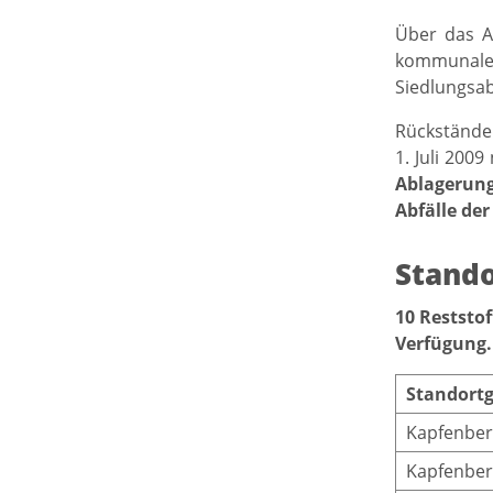
Über das A
kommunalen 
Siedlungsab
Rückstände
1. Juli 200
Ablagerung
Abfälle de
Stando
10 Reststo
Verfügung.
Standort
Kapfenber
Kapfenber