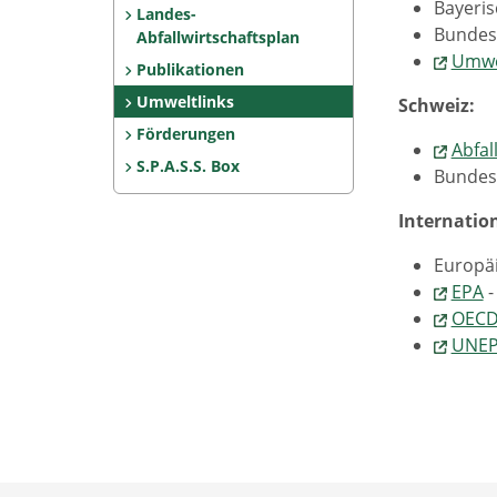
Bayeri
Landes-
Bundes
Abfallwirtschaftsplan
Umwe
Publikationen
Umweltlinks
Schweiz:
Förderungen
Abfal
S.P.A.S.S. Box
Bundes
Internatio
Europä
EPA
-
OEC
UNE