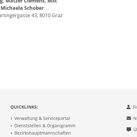
g. Matzer Clemens, MSc
:
Michaela Schober
rtingergasse 43, 8010 Graz
QUICKLINKS:
F
Verwaltung & Serviceportal
N
Dienststellen & Organigramm
Ü
Bezirkshauptmannschaften