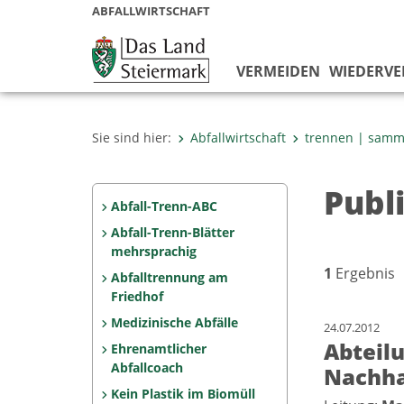
ABFALLWIRTSCHAFT
VERMEIDEN
WIEDERV
Sie sind hier:
Abfallwirtschaft
trennen | samm
Publ
Abfall-Trenn-ABC
Abfall-Trenn-Blätter
mehrsprachig
1
Ergebnis
Abfalltrennung am
Friedhof
Medizinische Abfälle
24.07.2012
Abteil
Ehrenamtlicher
Abfallcoach
Nachha
Kein Plastik im Biomüll