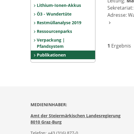
Leitung:
Ma
Lithium-Ionen-Akkus
Sekretariat
Ö3 - Wundertüte
Adresse: Wa
Restmüllanalyse 2019
Ressourcenparks
Verpackung |
1
Ergebnis
Pfandsystem
Publikationen
MEDIENINHABER:
Amt der Steiermärkischen Landesregierung
8010 Graz-Burg
Telefon:
+43 (316) 877-0