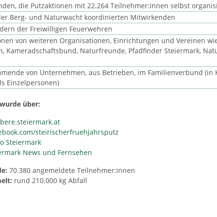
den, die Putzaktionen mit 22.264 Teilnehmer:innen selbst organis
der Berg- und Naturwacht koordinierten Mitwirkenden
edern der Freiwilligen Feuerwehren
nen von weiteren Organisationen, Einrichtungen und Vereinen wi
n, Kameradschaftsbund, Naturfreunde, Pfadfinder Steiermark, Na
hmende von Unternehmen, aus Betrieben, im Familienverbund (in
ls Einzelpersonen)
 wurde über:
ere.steiermark.at
book.com/steirischerfruehjahrsputz
o Steiermark
iermark News und Fernsehen
e:
70.380 angemeldete Teilnehmer:innen
elt:
rund 210.000 kg Abfall