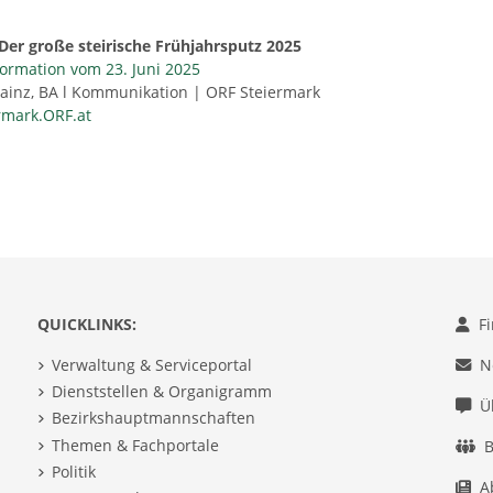
Der große steirische Frühjahrsputz 2025
ormation vom 23. Juni 2025
ainz, BA l Kommunikation | ORF Steiermark
ermark.ORF.at
QUICKLINKS:
F
Verwaltung & Serviceportal
N
Dienststellen & Organigramm
Ü
Bezirkshauptmannschaften
Themen & Fachportale
B
Politik
A