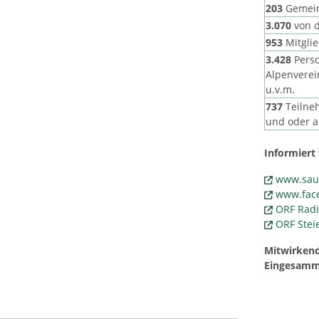
203
Gemein
3.070
von 
953
Mitgli
3.428
Perso
Alpenverei
u.v.m.
737
Teilne
und oder a
Informiert
www.saub
www.face
ORF Radi
ORF Ste
Mitwirkend
Eingesamm