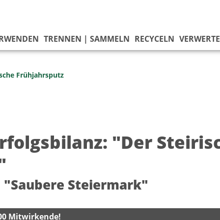
ERWENDEN
TRENNEN | SAMMELN
RECYCELN
VERWERT
ische Frühjahrsputz
rfolgsbilanz: "Der Steiri
"
 "Saubere Steiermark"
00 Mitwirkende!