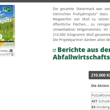
Die gesamte Steiermark war vo
steirischen Frühjahrsputz" dazu
Wegwerfen von Müll zu setzen 
öffentliche Flächen... zu reini
Umweltaktion teilgenommen. Im
210.000 Kilogramm Müll gesammel
Die Projektpartner danken allen M
Berichte aus de
Abfallwirtschaft
210.000 
Die Aktion
Putzaktion
421
Schule
83
Kindergä